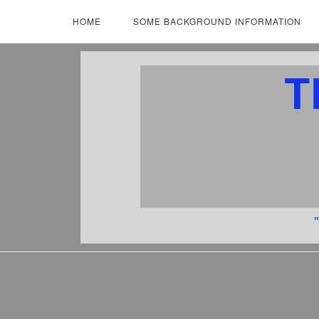
Skip
HOME
SOME BACKGROUND INFORMATION
to
content
Home
"